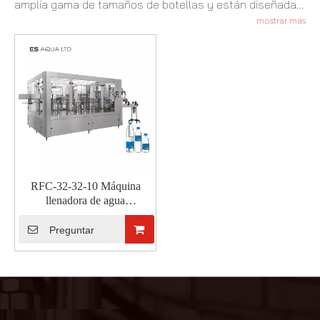
amplia gama de tamaños de botellas y están diseñadas
para satisfacer las demandas de operaciones tanto a
mostrar más
pequeña como a gran escala.Para obtener más
información sobre cómo nuestras soluciones de llenado
de agua pueden beneficiar a su negocio, no dude en
contactarnos.
RFC-32-32-10 Máquina
llenadora de agua
embotellada 3 en 1
totalmente automática
Preguntar